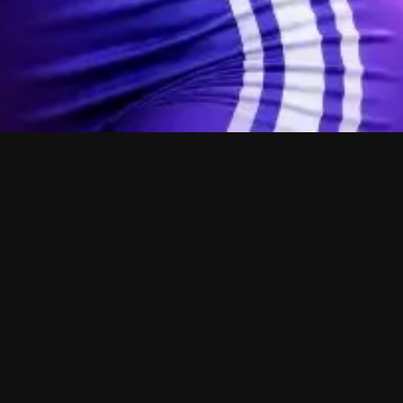
MI
RTP SLOT
ZONA GACOR
Lisensi