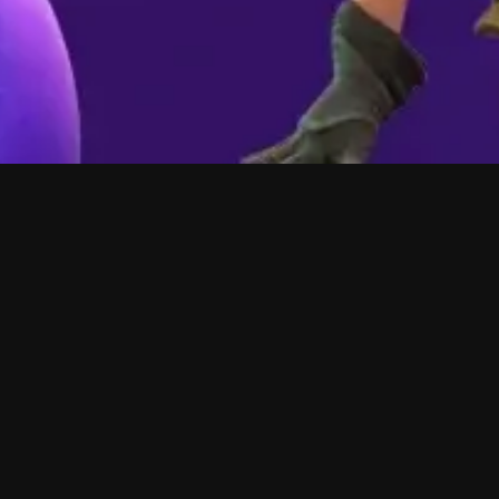
DEMO SLOT
INFO KLIK99