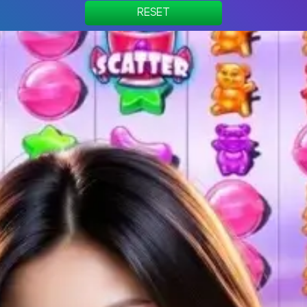
RESET