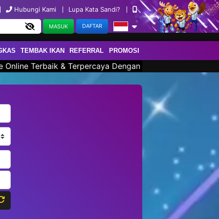
Hubungi Kami
Lupa Kata Sandi?
DAFTAR
GKAS
TEMBAK IKAN
REFERRAL
PROMOSI
 Terpercaya Dengan Bonus - Bonus Menakjubkan; BONUS