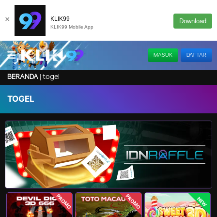
×
KLIK99
Download
KLIK99 Mobile App
MASUK
DAFTAR
togel
BERANDA
TOGEL
PROMO
PROMO
NEW