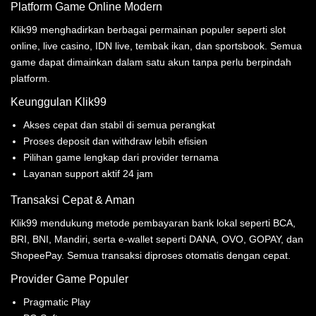
Platform Game Online Modern
Klik99 menghadirkan berbagai permainan populer seperti slot
online, live casino, IDN live, tembak ikan, dan sportsbook. Semua
game dapat dimainkan dalam satu akun tanpa perlu berpindah
platform.
Keunggulan Klik99
Akses cepat dan stabil di semua perangkat
Proses deposit dan withdraw lebih efisien
Pilihan game lengkap dari provider ternama
Layanan support aktif 24 jam
Transaksi Cepat & Aman
Klik99 mendukung metode pembayaran bank lokal seperti BCA,
BRI, BNI, Mandiri, serta e-wallet seperti DANA, OVO, GOPAY, dan
ShopeePay. Semua transaksi diproses otomatis dengan cepat.
Provider Game Populer
Pragmatic Play