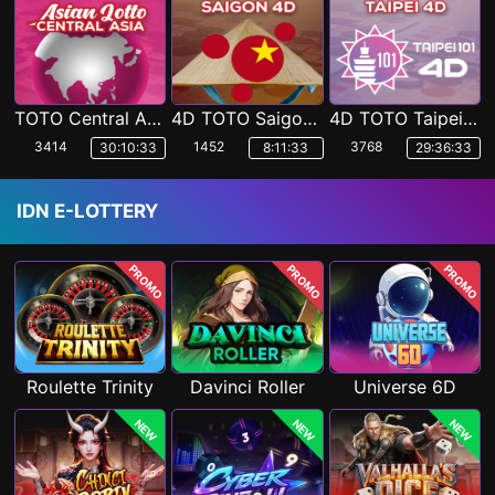
TOTO Central Asia
4D TOTO Saigon POOLS
4D TOTO Taipei POOLS
3414
1452
3768
30:10:31
8:11:31
29:36:31
IDN E-LOTTERY
PROMO
PROMO
PROMO
Roulette Trinity
Davinci Roller
Universe 6D
NEW
NEW
NEW