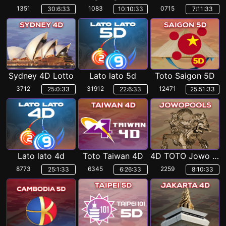
1351
1083
0715
30:6:31
10:10:31
7:11:31
Sydney 4D Lotto
Lato lato 5d
Toto Saigon 5D
3712
31912
12471
25:0:31
22:6:31
25:51:31
Lato lato 4d
Toto Taiwan 4D
4D TOTO Jowo POOLS
8773
6345
2259
25:1:31
6:26:31
8:10:31