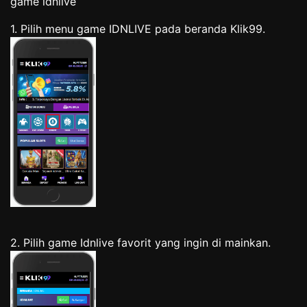
game idnlive
1. Pilih menu game IDNLIVE pada beranda Klik99.
2. Pilih game Idnlive favorit yang ingin di mainkan.