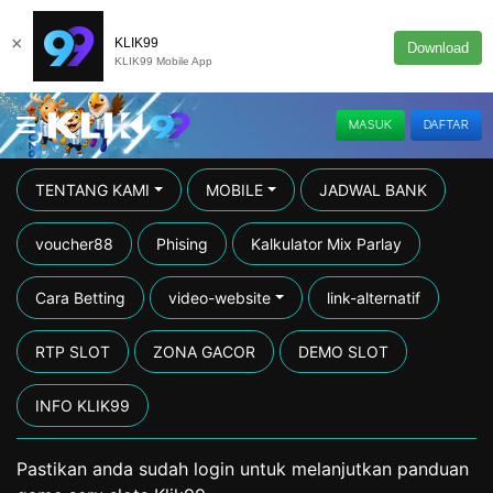
×
KLIK99
Download
KLIK99 Mobile App
MASUK
DAFTAR
TENTANG KAMI
MOBILE
JADWAL BANK
voucher88
Phising
Kalkulator Mix Parlay
Cara Betting
video-website
link-alternatif
RTP SLOT
ZONA GACOR
DEMO SLOT
INFO KLIK99
Pastikan anda sudah login untuk melanjutkan panduan